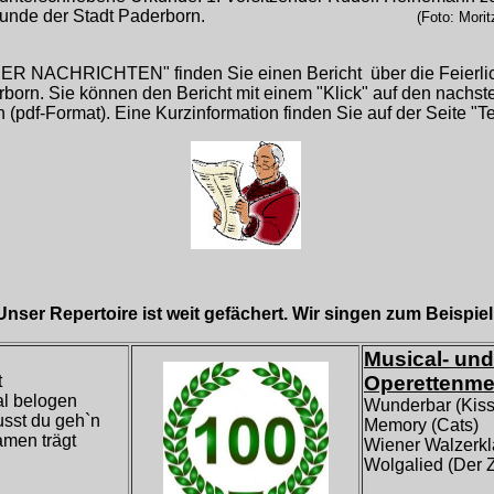
kunde der Stadt Paderborn
.
(Foto: Moritz Jül
ER NACHRICHTEN" finden Sie einen Bericht über die Feierlich
born. Sie können den Bericht mit einem "Klick" auf den nachst
n (pdf-Format). Eine Kurzinformation finden Sie auf der Seite "T
Unser Repertoire ist weit gefächert. Wir singen zum Beispiel
Musical- und
t
Operettenme
l belogen
Wunderbar (Kiss
sst du geh`n
Memory (Cats)
amen trägt
Wiener Walzerkl
Wolgalied (Der 