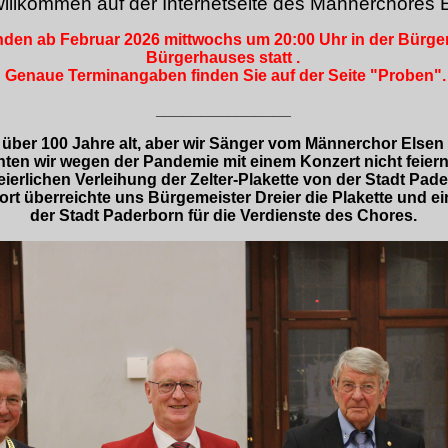
willkommen auf der Internetseite des Männerchores E
nden ab Februar 2026 mittwochs um 20:00 Uhr in der Bürge
Bürgerhauses statt .
Genaue Terminangaben finden Sie auf der Seite "Proben".
_______________
 über 100 Jahre alt, aber wir Sänger vom Männerchor Elsen
ten wir wegen der Pandemie mit einem Konzert nicht feiern
eierlichen Verleihung der Zelter-Plakette von der Stadt Pade
ort überreichte uns Bürgemeister Dreier die Plakette und 
der Stadt Paderborn für die Verdienste des Chores.