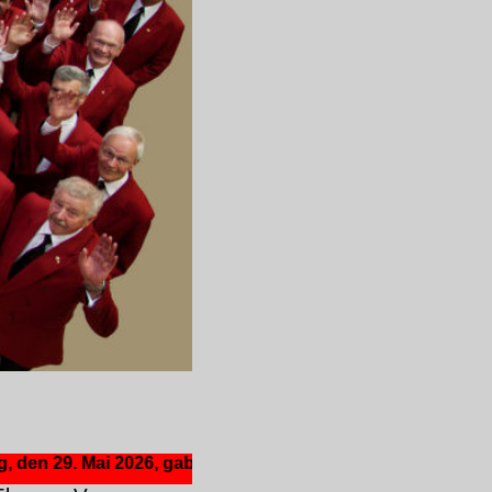
29. Mai 2026, gab der Männerchor Elsen ein Konzert im Woh