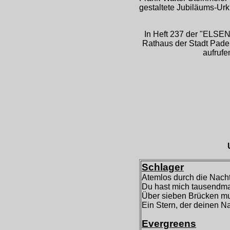
gestaltete Jubiläums-Ur
In Heft 237 der "ELSEN
Rathaus der Stadt Pader
aufrufe
Schlager
Atemlos durch die Nach
Du hast mich tausendma
Über sieben Brücken mu
Ein Stern, der deinen N
Evergreens