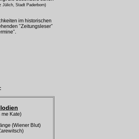
ich, Stadt Paderborn)
keiten im historischen
ehenden "Zeitungsleser"
ermine".
:
lodien
 me Kate)
änge (Wiener Blut)
Zarewitsch)