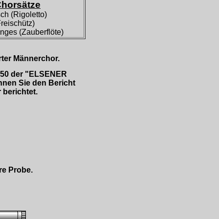
Chorsätze
ch (Rigoletto)
reischütz)
ges (Zauberflöte)
rter Männerchor.
t 250 der "ELSENER
nen Sie den Bericht
 berichtet.
re Probe.